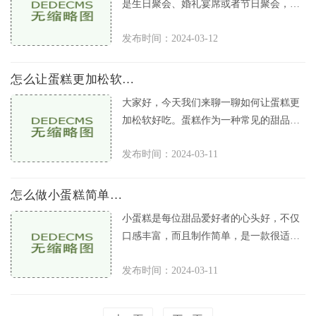
是生日聚会、婚礼宴席或者节日聚会，都
少不了蛋糕的身影。一些不够绵密、有些
发布时间：2024-03-12
口感干硬甚至黏口的蛋糕，却会
怎么让蛋糕更加松软好吃
大家好，今天我们来聊一聊如何让蛋糕更
加松软好吃。蛋糕作为一种常见的甜品，
是许多人喜欢的零食之一。有时候我们自
发布时间：2024-03-11
己做蛋糕，虽然制作过程很简单
怎么做小蛋糕简单做法
小蛋糕是每位甜品爱好者的心头好，不仅
口感丰富，而且制作简单，是一款很适合
在家里DIY的美食。下面，我们就来一起
发布时间：2024-03-11
看看，怎么做小蛋糕简单做法。材