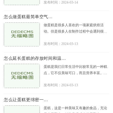
发布时间：2024-03-14
材料。在经历多年的不断创新和改
怎么做蛋糕最简单空气炸锅
做蛋糕是很多人喜欢的一项家庭烘焙活
动。但是很多人在制作过程中会遇到很多
问题，比如需要各种烤具和烤箱、容易出
发布时间：2024-03-13
现烘烤不均匀等。那么有没有一种
怎么延长蛋糕的存放时间和温度呢
蛋糕是我们日常生活中比较常见的一种糕
点，它不仅美味可口，而且营养丰富。但
是，蛋糕的保存时间和温度是每一个家庭
发布时间：2024-03-13
必须要注意的问题。如果保存得
怎么让蛋糕更绵密一些呢
蛋糕，这是一种美味又有趣的食品，无论