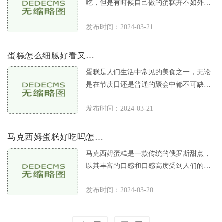
吃，但是有时候自己做的蛋糕并不如外面
卖的好吃，甚至会出现松软度不够的情
发布时间：2024-03-21
况。下面，我就来介绍一下，蛋糕
蛋糕怎么细腻好看又简单
蛋糕是人们生活中常见的美食之一，无论
是在节庆日还是普通的聚会中都不可缺
少。对于爱好烘焙的人来说，做出一款美
发布时间：2024-03-21
味、细腻、好看的蛋糕常常是他们
马克西姆蛋糕好吃吗怎么样
马克西姆蛋糕是一款传统的俄罗斯甜点，
以其丰富的口感和口感高度受到人们的喜
爱。其风味独特，口感绵软，在国际上享
发布时间：2024-03-20
有盛誉。现在，让我们来了解一